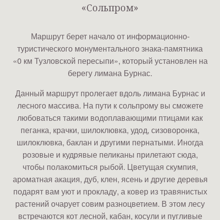
«Сольпром»
Маршрут берет начало от информационно-
туристического монументального знака-памятника
«0 км Тузловской пересыпи», который установлен на
берегу лимана Бурнас.
Данный маршрут пролегает вдоль лимана Бурнас и
лесного массива. На пути к сольпрому вы сможете
любоваться такими водоплавающими птицами как
пеганка, крачки, шилоклювка, удод, сизоворонка,
шилоклювка, баклан и другими пернатыми. Иногда
розовые и кудрявые пеликаны прилетают сюда,
чтобы полакомиться рыбой. Цветущая скумпия,
ароматная акация, дуб, клен, ясень и другие деревья
подарят вам уют и прокладу, а ковер из травянистых
растений очарует совим разноцветием. В этом лесу
встречаются кот лесной, кабан, косули и пугливые