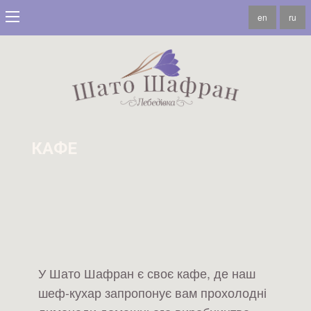
en
ru
КАФЕ
У Шато Шафран є своє кафе, де наш
шеф-кухар запропонує вам прохолодні